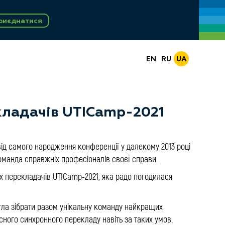
риєднатися
EN
RU
UA
ладачів UTICamp-2021
ід самого народження конференції у далекому 2013 році
манда справжніх професіоналів своєї справи.
х перекладачів UTICamp-2021, яка радо погодилася
огла зібрати разом унікальну команду найкращих
існого синхронного перекладу навіть за таких умов.