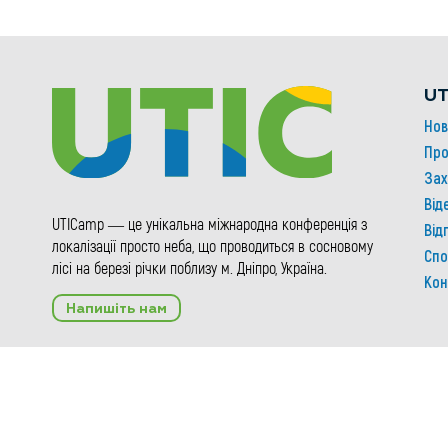
UT
Нов
Про
Зах
Від
UTICamp — це унікальна міжнародна конференція з
Від
локалізації просто неба, що проводиться в сосновому
Спо
лісі на березі річки поблизу м. Дніпро, Україна.
Кон
Напишіть нам