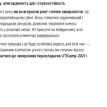
, злагодженість дій і стресостійкість.
ми розгорнули peer-review синхроністів
ього року
. Це
 європейському рівні. Вона стимулює вдумливіший і
кладацьких ресурсів, дозволяє пережити комусь
ь у власних силах. Усі присутні на майданчику усні
бо послухати коментарі індивідуально.
оні природи і це буде особлива радість для всіх нас —
рограмним комітетом усного потоку ми готуємо багато
атися до синхронних перекладачів UTICamp-2021 і