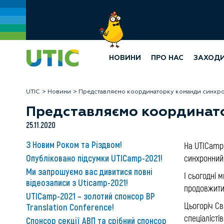
НОВИНИ
ПРО НАС
ЗАХОД
UTIC
Новини
Представляємо координаторку команди синхро
Представляємо координато
25.11.2020
З Новим Роком та Різдвом!
На UTICamp
Опубліковано підсумки UTICamp-2021!
синхронний
Ми запрошуємо вас дивитися повні
І сьогодні
відеозаписи з Uticamp-2021!
продовжити 
UTICamp-2021 – золотий спонсор BP
Цьогоріч Св
Translation Conference!
спеціалісті
Спонсор секції АВП та срібний спонсор