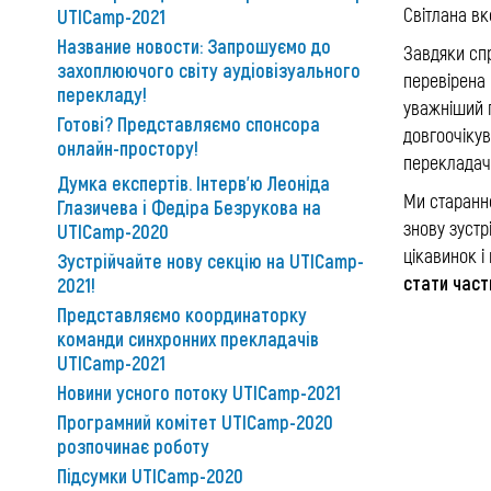
Світлана в
UTICamp-2021
Название новости: Запрошуємо до
Завдяки спр
захоплюючого світу аудіовізуального
перевірена 
перекладу!
уважніший п
Готові? Представляємо спонсора
довгоочікув
онлайн-простору!
перекладачі
Думка експертів. Інтерв'ю Леоніда
Ми старанно
Глазичева і Федіра Безрукова на
знову зустр
UTICamp-2020
цікавинок і
Зустрійчайте нову секцію на UTICamp-
стати час
2021!
Представляємо координаторку
команди синхронних прекладачів
UTICamp-2021
Новини усного потоку UTICamp-2021
Програмний комітет UTICamp-2020
розпочинає роботу
Підсумки UTICamp-2020