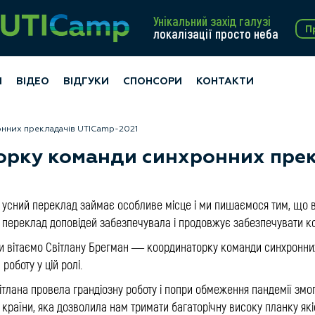
Унікальний захід галузі
П
локалізації просто неба
И
ВІДЕО
ВІДГУКИ
СПОНСОРИ
КОНТАКТИ
нних прекладачів UTICamp-2021
рку команди синхронних прек
 усний переклад займає особливе місце і ми пишаємося тим, що в
 переклад доповідей забезпечувала і продовжує забезпечувати ко
 ми вітаємо Світлану Брегман — координаторку команди синхронни
роботу у цій ролі.
ітлана провела грандіозну роботу і попри обмеження пандемії зм
в країни, яка дозволила нам тримати багаторічну високу планку як