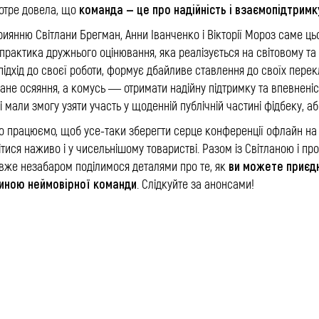
команда — це про надійність і взаємопідтримку
котре довела, що
иянню Світлани Брегман, Анни Іванченко і Вікторії Мороз саме ц
практика дружнього оцінювання, яка реалізується на світовому та
ідхід до своєї роботи, формує дбайливе ставлення до своїх пере
ане осяяння, а комусь — отримати надійну підтримку та впевненіст
 мали змогу узяти участь у щоденній публічній частині фідбеку, а
 працюємо, щоб усе-таки зберегти серце конференції офлайн на л
ітися наживо і у чисельнішому товаристві. Разом із Світланою і п
ви можете приєдн
 вже незабаром поділимося деталями про те, як
тиною неймовірної команди
. Слідкуйте за анонсами!