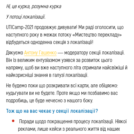
Ні, це курка, розумна курка
У потоці локалізації.
UTICamp-2021 продовжує дивувати! Ми раді оголосити, що
наступного року в межах потоку «Мистецтво перекладу»
відбудеться одноденна секція з локалізації!
Дякуємо
Антону Гашенко
— модератору секції локалізації.
Він із великим ентузіазмом узявся за розвиток цього
напряму, щоб ви вже наступного літа отримали найсвіжіші й
найкорисніші знання в галузі локалізації.
Не будемо поки що розкривати всі карти, але обіцяємо:
нудьгувати ви не будете. Проте якщо ми позбавимо вас
подробиць, це буде нечесно з нашого боку.
Тож що на вас чекає у секції локалізації?
Поради щодо покращення процесу локалізації. Ніякої
реклами, лише кейси з реального життя від наших